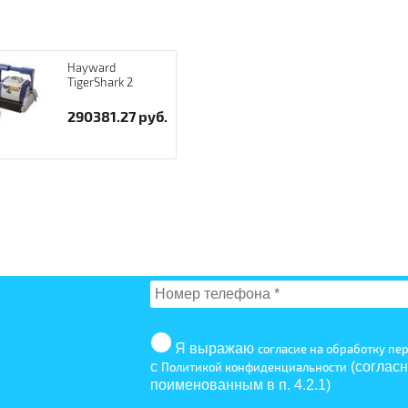
Hayward
TigerShark 2
290381.27
руб.
Я выражаю
согласие на обработку п
с
(согласн
Политикой конфиденциальности
поименованным в п. 4.2.1)